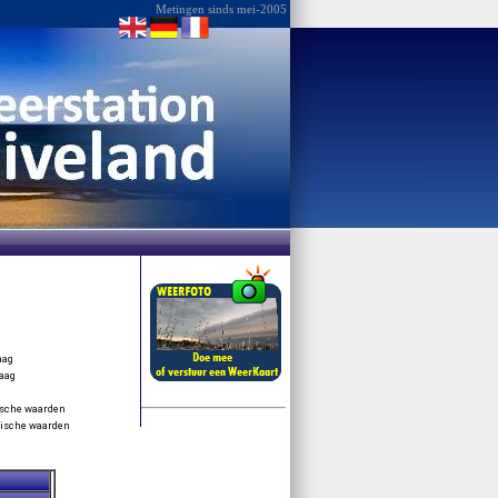
Metingen sinds mei-2005
aag
aag
ische waarden
ische waarden