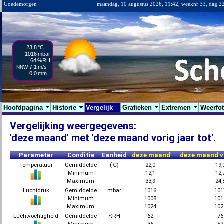
Goedemorgen
maandag, 10 augustus 2026, 11:42, weeknr 33, dag 2
23,8
°C
1016
mbar
64
%RH
7,1
m/s
NNW
0,0
mm
Hoofdpagina
Historie
Vergelijk
Grafieken
Extremen
Weerfo
Vergelijking weergegevens:
'deze maand' met 'deze maand vorig jaar tot'.
Parameter
Conditie
Eenheid
deze maand
deze maand vo
Temperatuur
Gemiddelde
(℃)
22,0
19,
Minimum
12,1
12,
Maximum
33,9
24,
Luchtdruk
Gemiddelde
mbar
1016
10
Minimum
1008
10
Maximum
1024
10
Luchtvochtigheid
Gemiddelde
%RH
62
7