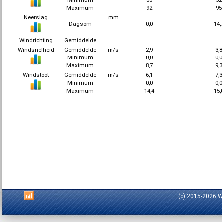
Minimum
36
5
Maximum
92
9
Neerslag
mm
Dagsom
0,0
14,
Windrichting
Gemiddelde
Windsnelheid
Gemiddelde
m/s
2,9
3,
Minimum
0,0
0,
Maximum
8,7
9,
Windstoot
Gemiddelde
m/s
6,1
7,
Minimum
0,0
0,
Maximum
14,4
15,
(c) 2015-2026 