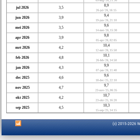
05-aug-'26, 21:30
8,9
jul 2026
3,5
26-jul-'26, 16:15
9,4
jun 2026
3,9
19-jun-'26, 21:10
9,6
mei 2026
3,5
14-mei-'26, 15:30
9,8
apr 2026
3,9
05-apr-'26, 02:05
10,4
mrt 2026
4,2
12-mrt-'26, 15:50
10,1
feb 2026
4,8
26-feb-'26, 14:50
9,9
jan 2026
4,3
07-jan-'26, 11:40
9,6
dec 2025
4,6
18-dec-'25, 22:10
9,7
nov 2025
4,7
23-nov-'25, 06:35
10,7
okt 2025
4,2
23-okt-'25, 16:20
10,3
sep 2025
4,5
15-sep-'25, 14:15
(c) 2015-2026 