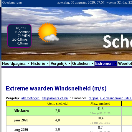
Goedemorgen
zaterdag, 08 augustus 2026, 07:57, weeknr 32, dag 2
18,7
°C
1022
mbar
74
%RH
0,8
m/s
ZO
0,0
mm
Hoofdpagina
Historie
Vergelijk
Grafieken
Extremen
Weerfo
Extreme waarden Windsnelheid (m/s)
Vergelijk:
alle metingen
,
alle jaaroverzichten
, 12 maanden,
dit jaar
,
alle maanden augustus
Gem. snelheid
Max. snelheid
41,8
Alle Jaren
2,8
26-aug-'09, 01:20
10,4
jaar 2026
4,0
12-mrt-'26, 15:50
8,7
aug 2026
2,9