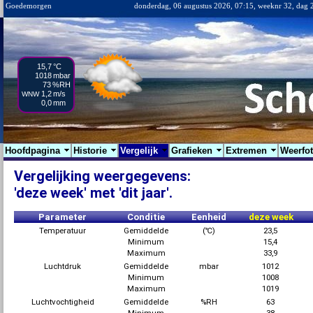
Goedemorgen
donderdag, 06 augustus 2026, 07:15, weeknr 32, dag 
15,7
°C
1018
mbar
73
%RH
1,2
m/s
WNW
0,0
mm
Hoofdpagina
Historie
Vergelijk
Grafieken
Extremen
Weerfo
Vergelijking weergegevens:
'deze week' met 'dit jaar'.
Parameter
Conditie
Eenheid
deze week
Temperatuur
Gemiddelde
(℃)
23,5
Minimum
15,4
Maximum
33,9
Luchtdruk
Gemiddelde
mbar
1012
Minimum
1008
Maximum
1019
Luchtvochtigheid
Gemiddelde
%RH
63