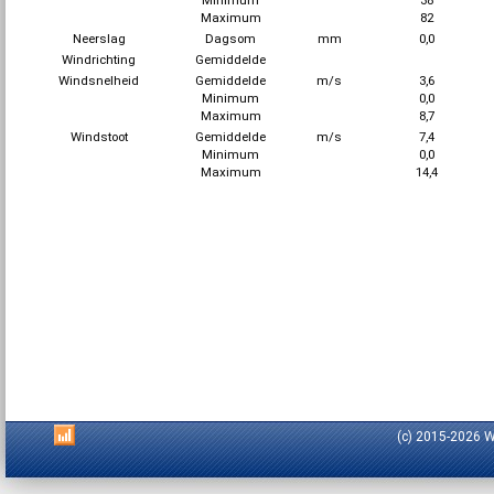
Minimum
38
Maximum
82
Neerslag
Dagsom
mm
0,0
Windrichting
Gemiddelde
Windsnelheid
Gemiddelde
m/s
3,6
Minimum
0,0
Maximum
8,7
Windstoot
Gemiddelde
m/s
7,4
Minimum
0,0
Maximum
14,4
(c) 2015-2026 