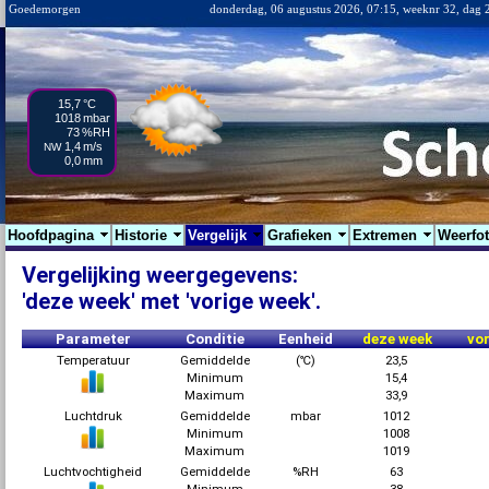
Goedemorgen
donderdag, 06 augustus 2026, 07:15, weeknr 32, dag 
15,7
°C
1018
mbar
73
%RH
1,4
m/s
NW
0,0
mm
Hoofdpagina
Historie
Vergelijk
Grafieken
Extremen
Weerfo
Vergelijking weergegevens:
'deze week' met 'vorige week'.
Parameter
Conditie
Eenheid
deze week
vo
Temperatuur
Gemiddelde
(℃)
23,5
Minimum
15,4
Maximum
33,9
Luchtdruk
Gemiddelde
mbar
1012
Minimum
1008
Maximum
1019
Luchtvochtigheid
Gemiddelde
%RH
63