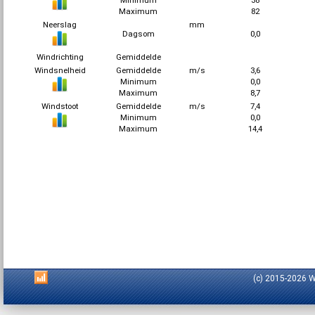
Minimum
38
Maximum
82
Neerslag
mm
Dagsom
0,0
Windrichting
Gemiddelde
Windsnelheid
Gemiddelde
m/s
3,6
Minimum
0,0
Maximum
8,7
Windstoot
Gemiddelde
m/s
7,4
Minimum
0,0
Maximum
14,4
(c) 2015-2026 