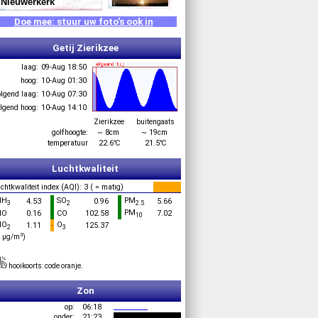
Nieuwerkerk
Doe mee: stuur uw foto's ook in
Getij Zierikzee
laag:
09-Aug 18:50
hoog:
10-Aug 01:30
olgend laag:
10-Aug 07:30
lgend hoog:
10-Aug 14:10
Zierikzee
buitengaats
golfhoogte:
~ 8cm
~ 19cm
temperatuur
22.6℃
21.5℃
Luchtkwaliteit
chtkwaliteit index (AQI):
3 ( = matig)
NH
SO
PM
4.53
·
0.96
·
5.66
3
2
2.5
PM
NO
0.16
·
CO
102.58
·
7.02
10
NO
O
1.11
·
125.37
2
3
3
n µg/m
)
hooikoorts: code oranje.
Zon
op:
06:18
onder:
21:23