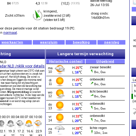
laatste neerslag:
84
4,3
07:25
12:50
(13:35)
(10,2)
26-Jul 13:55
krimpend,
droog sinds:
Zicht:±31km
zwakke wind
(2 bft)
14d00h01m
(stoten tot
5 bft)
r deze periode voor dit station bedraagt
19.0℃.
an
normaal
.
v
weerkaarten
weerpluim
bewolking
neerslag
vo
chting
Langere termijn verwachting
Historische context
Uitgebreid
r NLD
zwaar bewolkt
H:
25
℃
ma
peratuur loopt uiteen van 25°C vlak aan
10
8
, 0
㎜
L:
16
℃
㎧
ait uit het zuidwesten en is zwak tot
r af. Het blijft droog. De wind is
onbewolkt
H:
25
℃
Lu
s het droog en liggen de minima rond
di
oe naar matig tot vrij krachtig en
11
8
, 0
㎜
L:
12
℃
㎧
·
 noorden en westen de bewolking toe
nnig en droog. De meest matige wind
·
licht bewolkt
H:
30
℃
westen.
Morgenmiddag
wisselen
wo
een enkele lichte bui. In de loop van de
12
8
, 0
㎜
·
L:
15
℃
㎧
gen tussen 22°C in het noorden tot
avond
is er eerst nog volop zon en
(i
onbewolkt
H:
31
℃
richtingen.
do
13
5
, 0
㎜
L:
20
℃
㎧
onbewolkt
H:
33
℃
vr
2:00
01:00
04:00
07:00
10:00
14
7
, 0
㎜
L:
20
℃
㎧
lichte regen
H:
28
℃
za
22.1
19.3
17.2
16.6
22.9
15
10
, 1
㎜
L:
20
℃
㎧
6
27
73
35
83