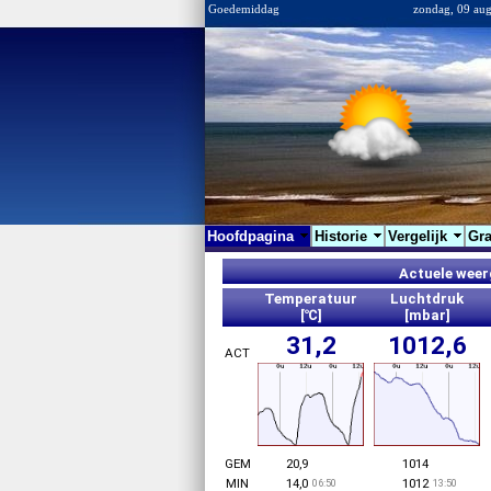
Goedemiddag
zondag, 09 aug
Hoofdpagina
Historie
Vergelijk
Gra
Actuele weer
Temperatuur
Luchtdruk
[℃]
[mbar]
31,2
1012,6
ACT
GEM
20,9
1014
MIN
14,0
1012
06:50
13:50