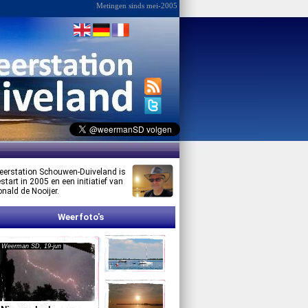
Metingen sinds mei-2005
erstation Schouwen-Duiveland is
start in 2005 en een initiatief van
nald de Nooijer.
Weerfoto's
Weerman SD, 19-jun