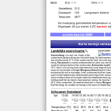
MAX
31,4
1016
13:45
00:20
Gevoeltemp.:
31,3
Langzaam dalend
Dauwpunt:
15,9
Temp.som:
2877
De meerjarig gemiddelde temperatuur voo
Afgelopen 24 uur waren 3.2℃
warmer
d
actuele kaarten KNMI
Korte termijn verwa
Landelijke weersituatie:
🔍
buienrada
Vanmiddag
is er veel zon. Vooral in het
zuiden komt ook bewolking voor. Het blijft droog. De maximumtem
zee tot plaatselijk 31°C in het zuiden van het land. De wind wa
matig.
Vanavond
wisselen wolkenvelden en soms wat zon elkaa
zwak tot matig en komt uit het zuidwesten.
Komende nacht
i
18°C. Eerst is er weinig wind, later neemt de wind langs de kust t
waait uit westelijke richtingen.
Morgenochtend
neemt in het
en plaatselijk valt er wat regen. In het zuidoosten blijft het zo
waait uit het noordwesten, landinwaarts eerst nog uit het zuid
zon en wolken elkaar af en maakt vooral het noordoosten kans op 
middag wordt het op steeds meer plaatsen zonnig. De maxima lig
28°C in het zuidoosten. De noordwestenwind is matig.
Morgen
blijft het droog. De zwakke tot matige wind waait uit noordelijke 
Schouwen-Duiveland:
tijd
13:00
14:00
15:00
16:00
17:00
19:00
2
Temperatuur (℃)
30.2
29.9
29.4
28.7
26.6
Bewolking (%)
89
91
93
94
99