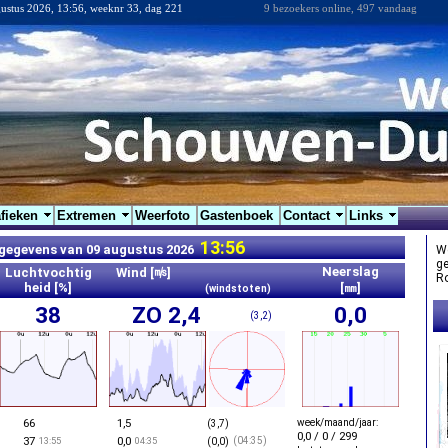
ustus 2026, 13:56, weeknr 33, dag 221
9 bezoekers online, 497 vandaag
fieken
Extremen
Weerfoto
Gastenboek
Contact
Links
13:56
gegevens van 09 augustus 2026
We
ge
Neerslag
Luchtvochtig
Wind [㎧]
Ro
heid [%]
[㎜]
(windstoten)
38
ZO 2,4
0,0
(3,2)
66
1,5
week/maand/jaar:
(3,7)
0,0 / 0 / 299
37
0,0
13:55
04:35
(04:35)
(0,0)